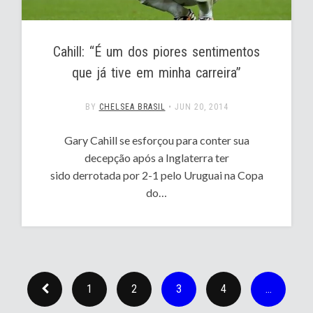
Cahill: “É um dos piores sentimentos
que já tive em minha carreira”
BY
CHELSEA BRASIL
•
JUN 20, 2014
Gary Cahill se esforçou para conter sua
decepção após a Inglaterra ter
sido derrotada por 2-1 pelo Uruguai na Copa
do…
1
2
3
4
…