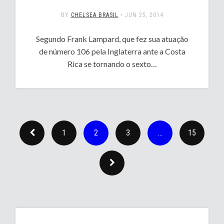
BY
CHELSEA BRASIL
•
JUN 25, 2014
Segundo Frank Lampard, que fez sua atuação
de número 106 pela Inglaterra ante a Costa
Rica se tornando o sexto…
1
2
3
…
15