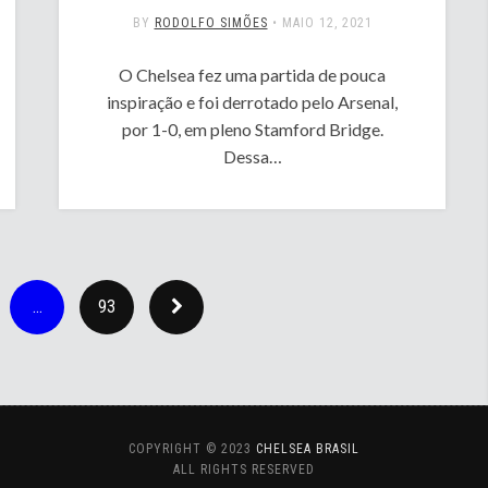
BY
RODOLFO SIMÕES
•
MAIO 12, 2021
O Chelsea fez uma partida de pouca
inspiração e foi derrotado pelo Arsenal,
por 1-0, em pleno Stamford Bridge.
Dessa…
…
93
COPYRIGHT © 2023
CHELSEA BRASIL
ALL RIGHTS RESERVED