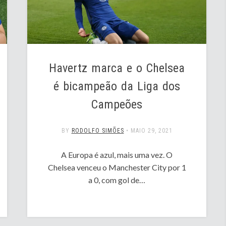
Havertz marca e o Chelsea
é bicampeão da Liga dos
Campeões
BY
RODOLFO SIMÕES
•
MAIO 29, 2021
A Europa é azul, mais uma vez. O
Chelsea venceu o Manchester City por 1
a 0, com gol de…