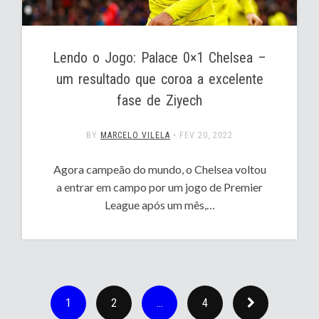
Lendo o Jogo: Palace 0×1 Chelsea –
um resultado que coroa a excelente
fase de Ziyech
BY
MARCELO VILELA
•
FEV 20, 2022
Agora campeão do mundo, o Chelsea voltou
a entrar em campo por um jogo de Premier
League após um mês,…
1
2
…
4