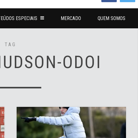
EÚDOS ESPECIAIS
MERCADO
QUEM SOMOS
TAG
HUDSON-ODOI