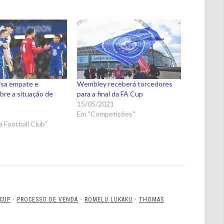
isa empate e
Wembley receberá torcedores
re a situação de
para a final da FA Cup
15/05/2021
2
Em "Competições"
 Football Club"
 CUP
•
PROCESSO DE VENDA
•
ROMELU LUKAKU
•
THOMAS