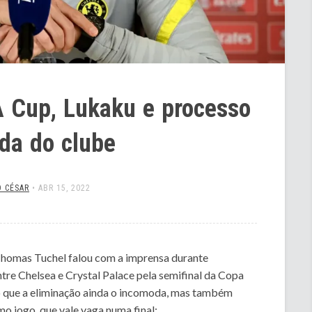
A Cup, Lukaku e processo
da do clube
 CÉSAR
•
ABR 15, 2022
 Thomas Tuchel falou com a imprensa durante
ntre Chelsea e Crystal Palace pela semifinal da Copa
ro que a eliminação ainda o incomoda, mas também
o jogo, que vale vaga numa final: