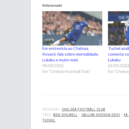
Relacionado
Em entrevista ao Chelsea,
Tuchel anal
Kovacic fala sobre mentalidade,
comenta sob
Lukaku e muito mais
Lukaku
09/03/2022
02/01/202
Em "Chelsea Football Club"
Em "Chelsea
CATEGORY:
CHELSEA FOOTBALL CLUB
TAGS:
BEN CHILWELL
•
CALLUM HUDSON-ODOI
•
FA
TUCHEL