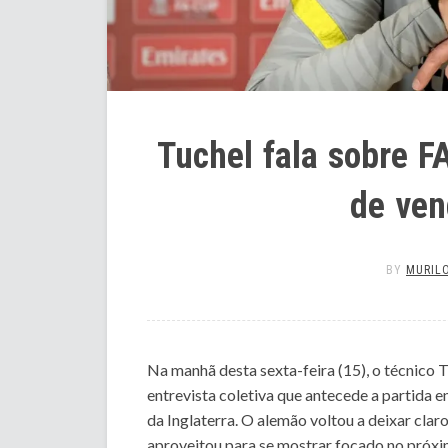
Tuchel fala sobre F
de ven
BY
MURILO
Na manhã desta sexta-feira (15), o técnico
entrevista coletiva que antecede a partida e
da Inglaterra. O alemão voltou a deixar cla
aproveitou para se mostrar focado no próxim