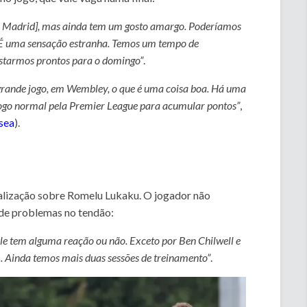
al Madrid], mas ainda tem um gosto amargo. Poderíamos
s. É uma sensação estranha. Temos um tempo de
estarmos prontos para o domingo”
.
grande jogo, em Wembley, o que é uma coisa boa. Há uma
ogo normal pela Premier League para acumular pontos”
,
lsea
).
alização sobre Romelu Lukaku. O jogador
não
 de problemas no tendão:
le tem alguma reação ou não. Exceto por Ben Chilwell e
 Ainda temos mais duas sessões de treinamento”
.