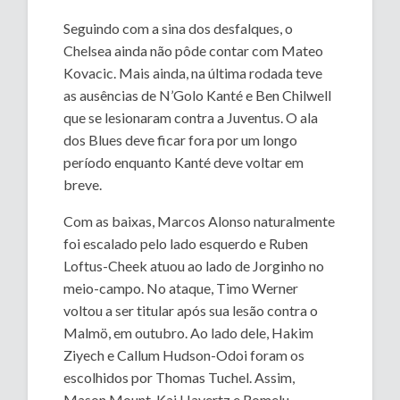
Seguindo com a sina dos desfalques, o
Chelsea ainda não pôde contar com Mateo
Kovacic. Mais ainda, na última rodada teve
as ausências de N’Golo Kanté e Ben Chilwell
que se lesionaram contra a Juventus. O ala
dos Blues deve ficar fora por um longo
período enquanto Kanté deve voltar em
breve.
Com as baixas, Marcos Alonso naturalmente
foi escalado pelo lado esquerdo e Ruben
Loftus-Cheek atuou ao lado de Jorginho no
meio-campo. No ataque, Timo Werner
voltou a ser titular após sua lesão contra o
Malmö, em outubro. Ao lado dele, Hakim
Ziyech e Callum Hudson-Odoi foram os
escolhidos por Thomas Tuchel. Assim,
Mason Mount, Kai Havertz e Romelu