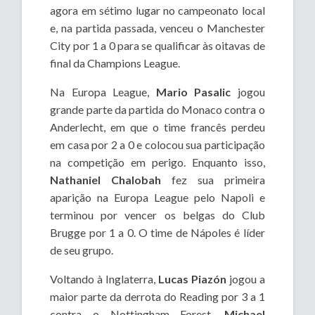
agora em sétimo lugar no campeonato local
e, na partida passada, venceu o Manchester
City por 1 a 0 para se qualificar às oitavas de
final da Champions League.
Na Europa League,
Mario Pasalic
jogou
grande parte da partida do Monaco contra o
Anderlecht, em que o time francês perdeu
em casa por 2 a 0 e colocou sua participação
na competição em perigo. Enquanto isso,
Nathaniel Chalobah
fez sua primeira
aparição na Europa League pelo Napoli e
terminou por vencer os belgas do Club
Brugge por 1 a 0. O time de Nápoles é líder
de seu grupo.
Voltando à Inglaterra,
Lucas Piazón
jogou a
maior parte da derrota do Reading por 3 a 1
contra o Nottingham Forest.
Michael