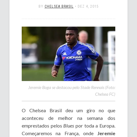
BY
CHELSEA BRASIL
•
DEZ 4, 2015
Jeremie Boga se destacou pelo Stade Rennais (Foto:
Chelsea FC)
O Chelsea Brasil deu um giro no que
aconteceu de melhor na semana dos
emprestados pelos
Blues
por toda a Europa.
Começaremos na França, onde
Jeremie