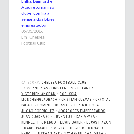
brilha, Bamford e
Atsu retornam ao
clube; confira a
semana dos Blues
emprestados
05/01/2016
Em "Chelsea
Football Club"
CATEGORY:
CHELSEA FOOTBALL CLUB
TAGS:
ANDREAS CHRISTENSEN
•
BEKANTY
VICTORIEN ANGBAN
•
BORUSSIA
MONCHENGLADBACH
•
CRISTIAN CUEVAS
•
CRYSTAL
PALACE
•
DOMINIC SOLANKE
•
JEREMIE BOGA
•
JHOAO RODRÍGUEZ
•
JOGADORES EMPRESTADOS
•
JUAN CUADRADO
•
JUVENTUS
•
KASIMPASA
•
KENNEETH OMERUO
•
LEWIS BAKER
•
LUCAS PIAZON
•
MARIO PASALIC
•
MICHAEL HECTOR
•
MONACO
•
NAPOLI
•
NATHAN AKE
•
NATHANIEL CHALOBAH
•