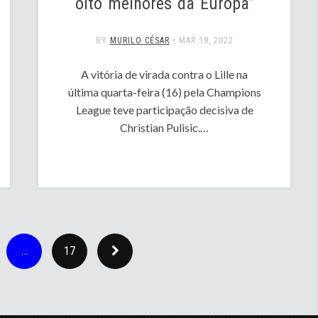
oito melhores da Europa”
BY
MURILO CÉSAR
•
MAR 18, 2022
A vitória de virada contra o Lille na
última quarta-feira (16) pela Champions
League teve participação decisiva de
Christian Pulisic.…
…
17