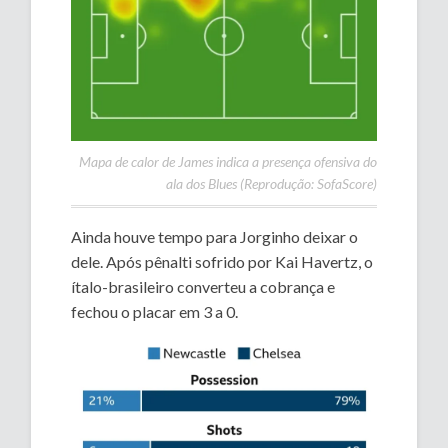
Mapa de calor de James indica a presença ofensiva do
ala dos Blues (Reprodução: SofaScore)
Ainda houve tempo para Jorginho deixar o
dele. Após pênalti sofrido por Kai Havertz, o
ítalo-brasileiro converteu a cobrança e
fechou o placar em 3 a 0.