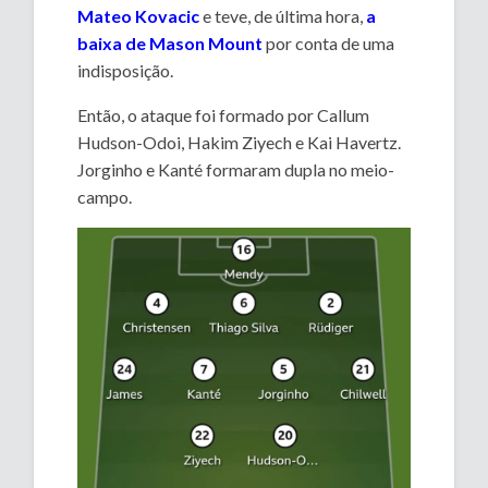
Mateo Kovacic
e teve, de última hora,
a
baixa de Mason Mount
por conta de uma
indisposição.
Então, o ataque foi formado por Callum
Hudson-Odoi, Hakim Ziyech e Kai Havertz.
Jorginho e Kanté formaram dupla no meio-
campo.