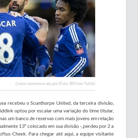
Costa comemora seu gol (Foto: BPI/Ian Tuttle)
sea recebeu o Scunthorpe United, da terceira divisão,
ddink optou por escalar uma variação do time titular,
mas um banco de reservas com mais jovens em relação
ualmente 13º colocado em sua divisão -, perdeu por 2 a
ftus-Cheek. Para chegar até aqui, a equipe visitante