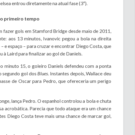
lsea entrou diretamente na atual fase (3ª).
 no primeiro tempo
m fazer gols em Stamford Bridge desde maio de 2011,
nte: aos 13 minutos, Ivanovic pegou a bola na direita
– e espaço – para cruzar e encontrar Diego Costa, que
 à Laird para finalizar ao gol de Daniels.
 No minuto 15, o goleiro Daniels defendeu com a ponta
o segundo gol dos
Blues
. Instantes depois, Wallace deu
passe de Oscar para Pedro, que ofereceria um perigo
onge, lança Pedro. O espanhol controlou a bola e chuta
esa acrobática. Parecia que todo ataque era um chance
ntes Diego Costa teve mais uma chance de marcar gol,