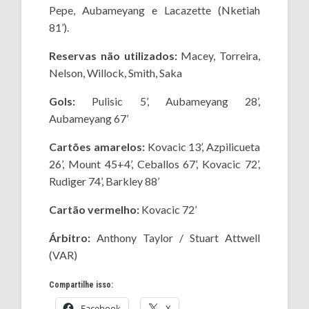
Pepe, Aubameyang e Lacazette (Nketiah
81’).
Reservas não utilizados:
Macey, Torreira,
Nelson, Willock, Smith, Saka
Gols:
Pulisic 5’, Aubameyang 28’,
Aubameyang 67’
Cartões amarelos:
Kovacic 13’, Azpilicueta
26’, Mount 45+4’, Ceballos 67’, Kovacic 72’,
Rudiger 74’, Barkley 88’
Cartão vermelho:
Kovacic 72’
Árbitro:
Anthony Taylor / Stuart Attwell
(VAR)
Compartilhe isso:
Facebook
X