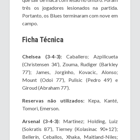
três os jogadores lesionados na partida.
Portanto, os Blues terminaram com nove em
campo.
Ficha Técnica
Chelsea (3-4-3):
Caballero; Azpilicueta
(Christensen 34’), Zouma, Rudiger (Barkley
77’); James, Jorginho, Kovacic, Alonso;
Mount (Odoi 77’), Pulisic (Pedro 49’) e
Giroud (Abraham 77’).
Reservas não utilizados:
Kepa, Kanté,
Tomori, Emerson.
Arsenal (3-4-3):
Martinez; Holding, Luiz
(Sokratis 87’), Tierney (Kolasinac 90+12’);
Bellerín, Ceballos, Xhaka, Maitland-Niles;