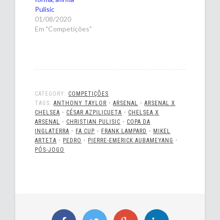
Pulisic
01/08/2020
Em "Competições"
CATEGORY:
COMPETIÇÕES
TAGS:
ANTHONY TAYLOR
•
ARSENAL
•
ARSENAL X
CHELSEA
•
CÉSAR AZPILICUETA
•
CHELSEA X
ARSENAL
•
CHRISTIAN PULISIC
•
COPA DA
INGLATERRA
•
FA CUP
•
FRANK LAMPARD
•
MIKEL
ARTETA
•
PEDRO
•
PIERRE-EMERICK AUBAMEYANG
•
PÓS-JOGO