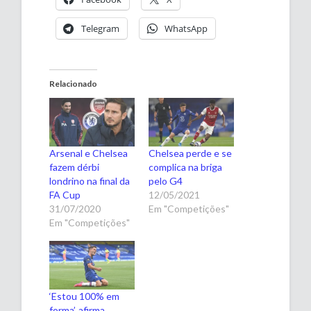
Telegram
WhatsApp
Relacionado
Arsenal e Chelsea
Chelsea perde e se
fazem dérbi
complica na briga
londrino na final da
pelo G4
FA Cup
12/05/2021
31/07/2020
Em "Competições"
Em "Competições"
‘Estou 100% em
forma’, afirma