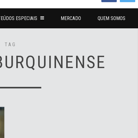
EÚDOS ESPECIAIS
MERCADO
QUEM SOMOS
TAG
BURQUINENSE