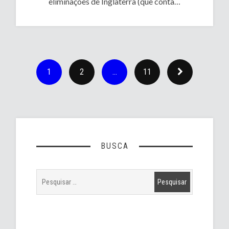
eliminações de Inglaterra (que conta…
1
2
…
11
BUSCA