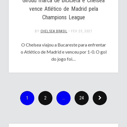
Giroud marca de bicicleta e Chelsea
vence Atlético de Madrid pela
Champions League
BY
CHELSEA BRASIL
•
FEV 23, 2021
O Chelsea viajou a Bucareste para enfrentar
o Atlético de Madrid e venceu por 1-0. O gol
do jogo foi…
1
2
…
24