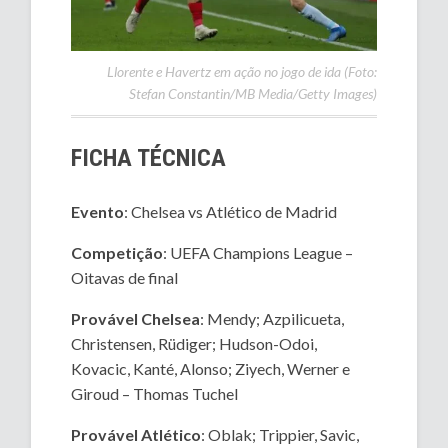
Llorente e Havertz em ação no jogo de ida (Foto:
Stefan Constantin/MB Media/Getty Images)
FICHA TÉCNICA
Evento
: Chelsea vs Atlético de Madrid
Competição
: UEFA Champions League –
Oitavas de final
Provável Chelsea
: Mendy; Azpilicueta,
Christensen, Rüdiger; Hudson-Odoi,
Kovacic, Kanté, Alonso; Ziyech, Werner e
Giroud – Thomas Tuchel
Provável Atlético
: Oblak; Trippier, Savic,