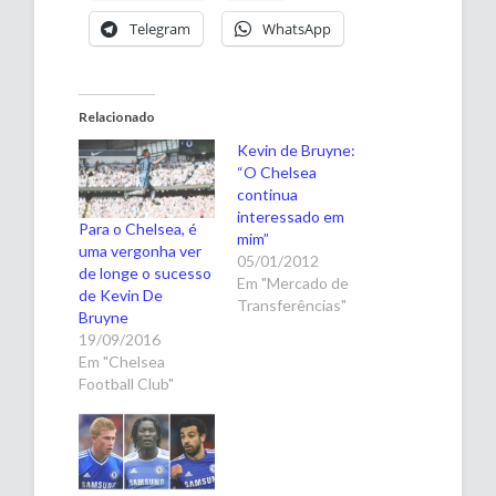
Telegram
WhatsApp
Relacionado
Kevin de Bruyne:
“O Chelsea
continua
interessado em
Para o Chelsea, é
mim”
uma vergonha ver
05/01/2012
de longe o sucesso
Em "Mercado de
de Kevin De
Transferências"
Bruyne
19/09/2016
Em "Chelsea
Football Club"