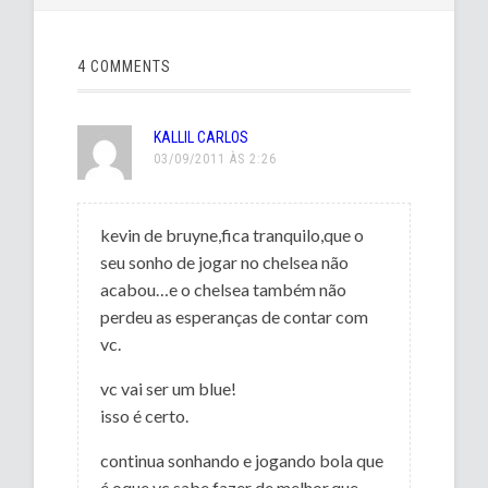
4 COMMENTS
KALLIL CARLOS
03/09/2011 ÀS 2:26
kevin de bruyne,fica tranquilo,que o
seu sonho de jogar no chelsea não
acabou…e o chelsea também não
perdeu as esperanças de contar com
vc.
vc vai ser um blue!
isso é certo.
continua sonhando e jogando bola que
é oque vc sabe fazer de melhor,que