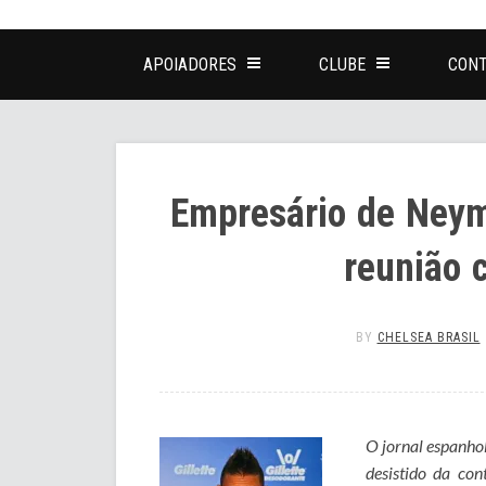
APOIADORES
CLUBE
CONT
Empresário de Neym
reunião 
BY
CHELSEA BRASIL
O jornal espanhol
desistido da con