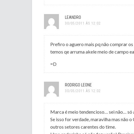
LEANDRO
30/05/2011 ÀS 12:02
Prefiro o aguero mais pq não comprar os 2
temos qe arruma akele meio de campo ea ke
=D
RODRIGO LEONE
30/05/2011 ÀS 12:02
Marca é meio tendencioso… sei não… só 
Se isso for verdade, maravilha mas não o 
outros setores carentes do time.