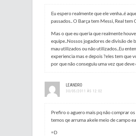
Eu espero realmente que ele venha..é aqu
passados.. O Barça tem Messi, Real tem C
Mas o que eu queria que realmente houv
equipe..Nossos jogadores de divisão de 
mau utilizados ou não utilizados..Eu ent
experiencia mas e depois ?eles tem que vo
por que não conseguiu uma vez que deve 
LEANDRO
30/05/2011 ÀS 12:02
Prefiro o aguero mais pq não comprar os 2
temos qe arruma akele meio de campo ea ke
=D