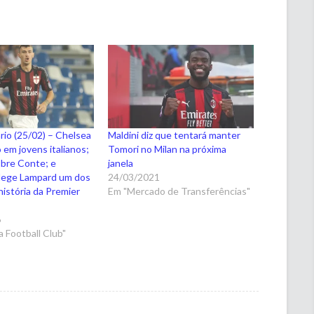
io (25/02) – Chelsea
Maldini diz que tentará manter
 em jovens italianos;
Tomori no Milan na próxima
bre Conte; e
janela
lege Lampard um dos
24/03/2021
história da Premier
Em "Mercado de Transferências"
6
 Football Club"