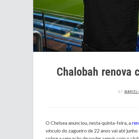
Chalobah renova 
BY
MARCEL
O Chelsea anunciou, nesta quinta-feira, a
ren
vínculo do zagueiro de 22 anos vai até junh
sobre a sensação de poder seguir com o club