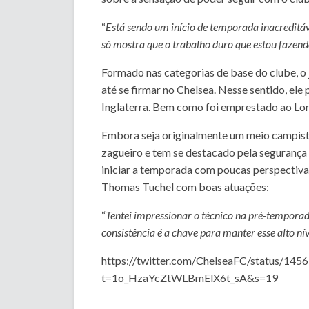
“
Está sendo um início de temporada inacreditáv
só mostra que o trabalho duro que estou fazen
Formado nas categorias de base do clube, 
até se firmar no Chelsea. Nesse sentido, el
Inglaterra. Bem como foi emprestado ao Lori
Embora seja originalmente um meio campist
zagueiro e tem se destacado pela segurança
iniciar a temporada com poucas perspectivas
Thomas Tuchel com boas atuações:
“
Tentei impressionar o técnico na pré-temporada 
consistência é a chave para manter esse alto ní
https://twitter.com/ChelseaFC/status/1
t=1o_HzaYcZtWLBmElX6t_sA&s=19