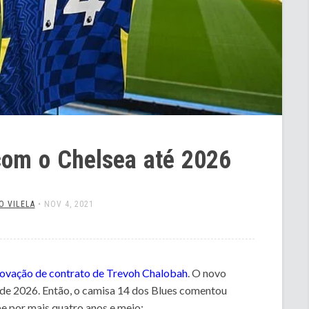
com o Chelsea até 2026
O VILELA
•
NOV 4, 2021
ovação de contrato de Trevoh Chalobah
. O novo
o de 2026. Então, o camisa 14 dos Blues comentou
e por mais quatro anos e meio: