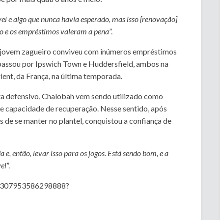
el e algo que nunca havia esperado, mas isso [renovação]
do e os empréstimos valeram a pena
”.
o jovem zagueiro conviveu com inúmeros empréstimos
e passou por Ipswich Town e Huddersfield, ambos na
ent, da França, na última temporada.
a defensivo, Chalobah vem sendo utilizado como
 e capacidade de recuperação. Nesse sentido, após
 de se manter no plantel, conquistou a confiança de
e, então, levar isso para os jogos. Está sendo bom, e a
vel
”.
456307953586298888?