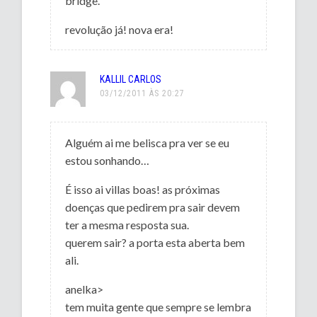
bridge.
revolução já! nova era!
KALLIL CARLOS
03/12/2011 ÀS 20:27
Alguém ai me belisca pra ver se eu
estou sonhando…
É isso ai villas boas! as próximas
doenças que pedirem pra sair devem
ter a mesma resposta sua.
querem sair? a porta esta aberta bem
ali.
anelka>
tem muita gente que sempre se lembra