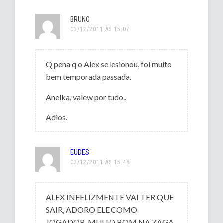
BRUNO
03/12/2011 ÀS 15:07
Q pena q o Alex se lesionou, foi muito
bem temporada passada.
Anelka, valew por tudo..
Adios.
EUDES
03/12/2011 ÀS 15:48
ALEX INFELIZMENTE VAI TER QUE
SAIR, ADORO ELE COMO
JOGADOR, MUITO BOM NA ZAGA,