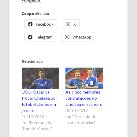
completo.”
Compartilhe isso:
Facebook
X
Telegram
WhatsApp
Relacionado
UOL: Oscar vai
As cinco melhores
trocar Chelsea por
contratações do
futebol chinês em
Chelsea em Janeiro
janeiro
30/01/2017
13/12/2016
Em "Mercado de
Em "Mercado de
Transferências"
Transferências"