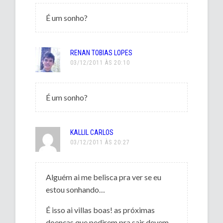
É um sonho?
RENAN TOBIAS LOPES
03/12/2011 ÀS 20:10
É um sonho?
KALLIL CARLOS
03/12/2011 ÀS 20:27
Alguém ai me belisca pra ver se eu
estou sonhando…
É isso ai villas boas! as próximas
doenças que pedirem pra sair devem