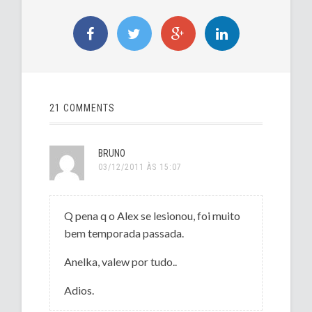
21 COMMENTS
BRUNO
03/12/2011 ÀS 15:07
Q pena q o Alex se lesionou, foi muito
bem temporada passada.
Anelka, valew por tudo..
Adios.