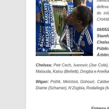
merece
defesa
do iní
CHAMP
09/05/
Stamfo
Chels
Públic
Árbitr
Chelsea:
Petr Cech, Ivanovic (Joe Cole), 
Malouda, Kalou (Belletti), Drogba e Anelka
Wigan:
Pollitt, Melchiot, Gohouri, Cald
Diame (Scharner), N’Zogbia, Rodallega (
Entrega 