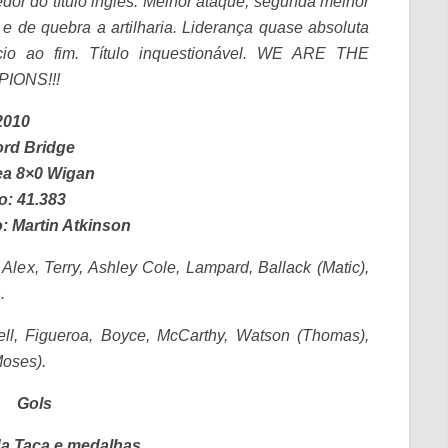
dor do título inglês. Melhor ataque, segunda melhor
 e de quebra a artilharia. Liderança quase absoluta
cio ao fim. Título inquestionável. WE ARE THE
IONS!!!
2010
rd Bridge
ea 8×0 Wigan
o: 41.383
o: Martin Atkinson
Alex, Terry, Ashley Cole, Lampard, Ballack (Matic),
.
well, Figueroa, Boyce, McCarthy, Watson (Thomas),
Moses).
Gols
da Taça e medalhas