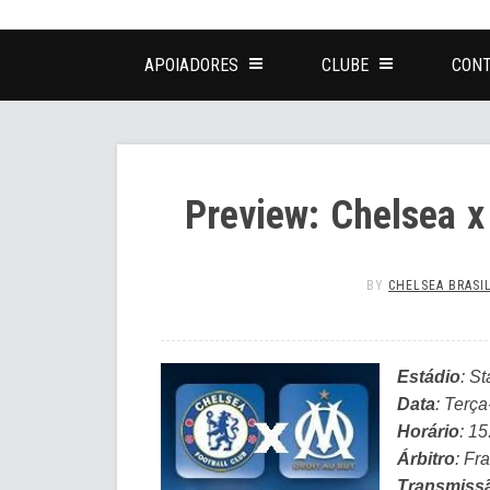
APOIADORES
CLUBE
CONT
Preview: Chelsea x
BY
CHELSEA BRASI
Estádio
: S
Data
: Terça
Horário
: 15
Árbitro
: Fr
Transmiss