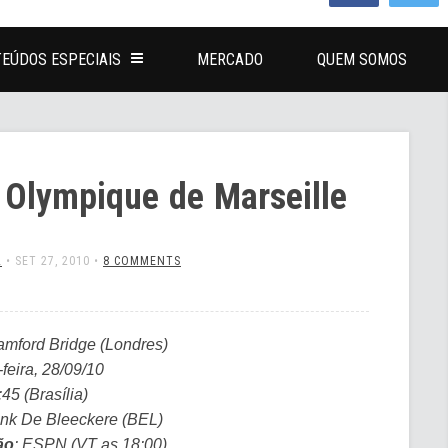
EÚDOS ESPECIAIS
MERCADO
QUEM SOMOS
 Olympique de Marseille
L
•
SET 27, 2010
•
8 COMMENTS
tamford Bridge (Londres)
-feira, 28/09/10
:45 (Brasília)
ank De Bleeckere (BEL)
ão
: ESPN (VT as 18:00)