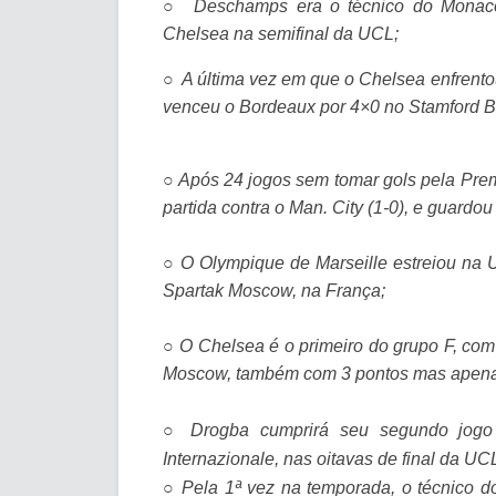
○
Deschamps era o técnico do Monaco 
Chelsea na semifinal da UCL;
○
A última vez em que o Chelsea enfrent
venceu o Bordeaux por 4×0 no Stamford B
○
Após 24 jogos sem tomar gols pela Pre
partida contra o Man. City (1-0), e guardo
○
O Olympique de Marseille estreiou na U
Spartak Moscow, na França;
○
O Chelsea é o primeiro do grupo F, com 
Moscow, também com 3 pontos mas apenas
○
Drogba cumprirá seu segundo jogo 
Internazionale, nas oitavas de final da U
○
Pela 1ª vez na temporada, o técnico do