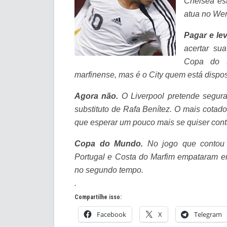
Chelsea est
atua no We
Pagar e lev
acertar su
Copa do 
marfinense, mas é o City quem está dispos
Agora não.
O Liverpool pretende segura
substituto de Rafa Benítez. O mais cota
que esperar um pouco mais se quiser con
Copa do Mundo.
No jogo que contou 
Portugal e Costa do Marfim empataram e
no segundo tempo.
.
Compartilhe isso:
Facebook
X
Telegram