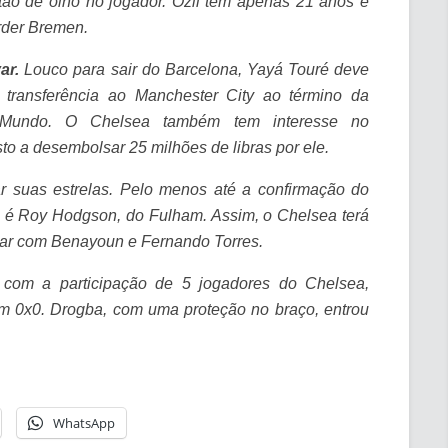
ão de olho no jogador. Ozil tem apenas 21 anos e
rder Bremen.
ar.
Louco para sair do Barcelona, Yayá Touré deve
a transferência ao Manchester City ao término da
Mundo. O Chelsea também tem interesse no
to a desembolsar 25 milhões de libras por ele.
r suas estrelas. Pelo menos até a confirmação do
do é Roy Hodgson, do Fulham. Assim, o Chelsea terá
tar com Benayoun e Fernando Torres.
com a participação de 5 jogadores do Chelsea,
m 0x0. Drogba, com uma proteção no braço, entrou
WhatsApp