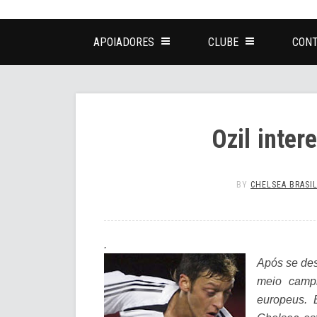
APOIADORES
CLUBE
CONT
Ozil inter
BY
CHELSEA BRASI
.
Após se des
meio campi
europeus. 