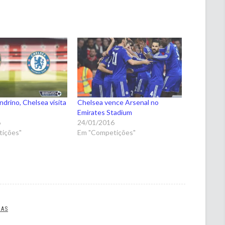
ndrino, Chelsea visita
Chelsea vence Arsenal no
Emirates Stadium
6
24/01/2016
ições"
Em "Competições"
IAS