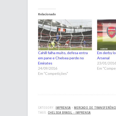
Relacionado
Cahill falha muito, defesa entra
Em derby lo
em pane e Chelsea perde no
Arsenal
Emirates
23/01/201
24/09/2016
Em "Compet
Em "Competições"
CATEGORY:
IMPRENSA
•
MERCADO DE TRANSFERÊNC
TAGS:
CHELSEA BRASIL - IMPRENSA