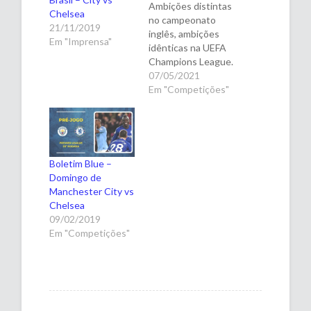
Ambições distintas
Chelsea
no campeonato
21/11/2019
inglês, ambições
Em "Imprensa"
idênticas na UEFA
Champions League.
É assim que
07/05/2021
chegam Chelsea e
Em "Competições"
Manchester City
para o confronto
válido pela 35ª
rodada da Premier
League. Os
Boletim Blue –
comandados de
Domingo de
Pep Guardiola
Manchester City vs
podem se sagrar
Chelsea
campeões com uma
09/02/2019
vitória contra os
Em "Competições"
Blues, que lutam
para se manter
entre…