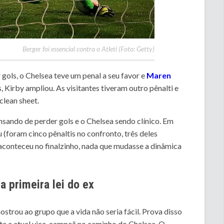
Berger foi essencial contra o Atleti (Foto: Getty)
ols, o Chelsea teve um penal a seu favor e
Maren
Kirby ampliou. As visitantes tiveram outro pênalti e
clean sheet.
ansando de perder gols e o Chelsea sendo clínico. Em
(foram cinco pênaltis no confronto, três deles
aconteceu no finalzinho, nada que mudasse a dinâmica
a primeira lei do ex
ostrou ao grupo que a vida não seria fácil. Prova disso
nte a atual vice-campeã no caminho do Chelsea. O