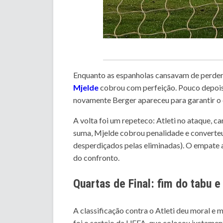
Enquanto as espanholas cansavam de perder g
Mjelde
cobrou com perfeição. Pouco depois, 
novamente Berger apareceu para garantir o 
A volta foi um repeteco: Atleti no ataque, c
suma, Mjelde cobrou penalidade e converteu 
desperdiçados pelas eliminadas). O empate 
do confronto.
Quartas de Final: fim do tabu e 
A classificação contra o Atleti deu moral e m
foi o sorteio da UEFA, que colocou justame