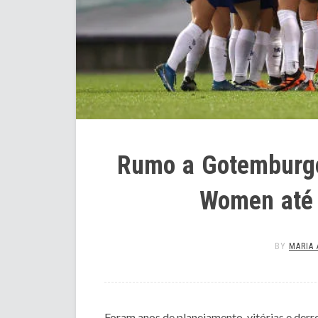
Rumo a Gotemburgo
Women até 
BY
MARIA 
Foram anos de planejamento, vitórias e der