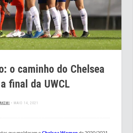
: o caminho do Chelsea
a final da UWCL
AKEMI
•
MAIO 14, 2021
rotas que moldaram o
Chelsea Women
de 2020/2021.