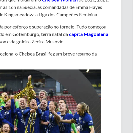
lar às 16h na Suécia, as comandadas de Emma Hayes
te de Kingsmeadow: a Liga dos Campeões Feminina.
a por esforço e superação no torneio. Tudo começou
uído em Gotemburgo, terra natal da
capitã Magdalena
son e da goleira Zecira Musovic.
rcelona, o Chelsea Brasil fez um breve resumo da