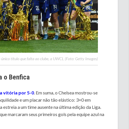
 único título que falta ao clube, a UWCL (Foto: Getty Images)
a o Benfica
a vitória por 5-0
. Em suma, o Chelsea mostrou-se
nquilidade e um placar não tão elástico: 3×0 em
a estreia a um time ausente na última edição da Liga.
que marcaram seus primeiros gols pela equipe azul na