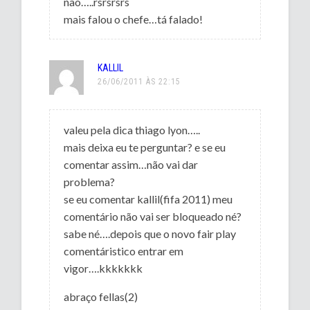
não…..rsrsrsrs
mais falou o chefe…tá falado!
KALLIL
26/06/2011 ÀS 22:15
valeu pela dica thiago lyon…..
mais deixa eu te perguntar? e se eu
comentar assim…não vai dar
problema?
se eu comentar kallil(fifa 2011) meu
comentário não vai ser bloqueado né?
sabe né….depois que o novo fair play
comentáristico entrar em
vigor….kkkkkkk
abraço fellas(2)