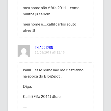
meu nome não é fifa 2011….como
muitos já sabem….
meu nome é….kallil carlos souto
alves!!!
THIAGO LYON
26/06/2011 ÀS 22:10
kallil… esse nome não me é estranho
na epoca do BlogSpot .
Diga:
Kallil (Fifa 2011) disse:
….