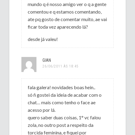
mundo q é nosso amigo ver o q a gente
comentou e q estamos comentando,
ate pq gosto de comentar muito, ae vai
ficar toda vez aparecendo lá?
desde já valeu!
GIAN
26/06/2011 ÀS 18:45
fala galera! novidades boas hein..
só ñ gostei da ideia de acabar com o
chat… mais como tenho o face ae
acesso por lá.
quero saber duas coisas, 1° vc falou
zola, no outro post a respeito da
torcida feminina, e fiquei por