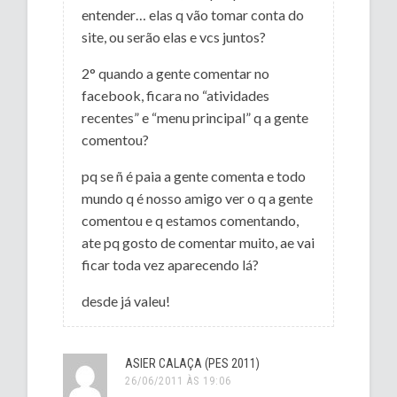
entender… elas q vão tomar conta do
site, ou serão elas e vcs juntos?
2° quando a gente comentar no
facebook, ficara no “atividades
recentes” e “menu principal” q a gente
comentou?
pq se ñ é paia a gente comenta e todo
mundo q é nosso amigo ver o q a gente
comentou e q estamos comentando,
ate pq gosto de comentar muito, ae vai
ficar toda vez aparecendo lá?
desde já valeu!
ASIER CALAÇA (PES 2011)
26/06/2011 ÀS 19:06