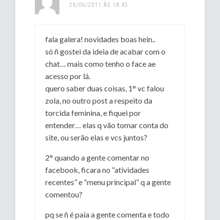
26/06/2011 ÀS 18:45
fala galera! novidades boas hein..
só ñ gostei da ideia de acabar com o
chat… mais como tenho o face ae
acesso por lá.
quero saber duas coisas, 1° vc falou
zola, no outro post a respeito da
torcida feminina, e fiquei por
entender… elas q vão tomar conta do
site, ou serão elas e vcs juntos?
2° quando a gente comentar no
facebook, ficara no “atividades
recentes” e “menu principal” q a gente
comentou?
pq se ñ é paia a gente comenta e todo