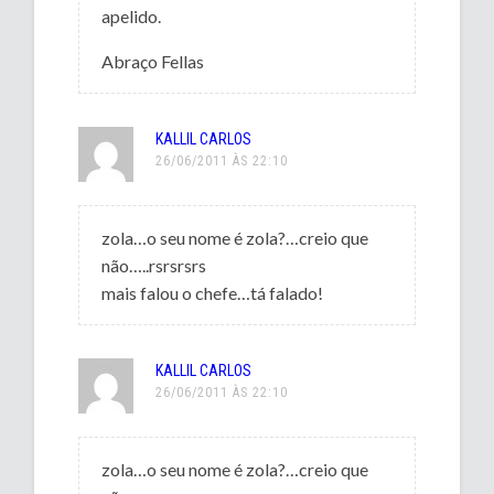
apelido.
Abraço Fellas
KALLIL CARLOS
26/06/2011 ÀS 22:10
zola…o seu nome é zola?…creio que
não…..rsrsrsrs
mais falou o chefe…tá falado!
KALLIL CARLOS
26/06/2011 ÀS 22:10
zola…o seu nome é zola?…creio que