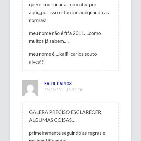
quero continuar a comentar por
aqui,,,por isso estou me adequando as
normas!
meu nome não é fifa 2011….como
muitos já sabem….
meu nome é….kallil carlos souto
alves!!!
KALLIL CARLOS
26/06/2011 ÀS 20:38
GALERA PRECISO ESCLARECER
ALGUMAS COISAS….
primeiramente seguindo as regras e
me identificando!