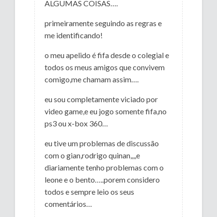
ALGUMAS COISAS….
primeiramente seguindo as regras e
me identificando!
o meu apelido é fifa desde o colegial e
todos os meus amigos que convivem
comigo,me chamam assim….
eu sou completamente viciado por
video game,e eu jogo somente fifa,no
ps3 ou x-box 360…
eu tive um problemas de discussão
com o gian,rodrigo quinan,,,,e
diariamente tenho problemas com o
leone e o bento…..porem considero
todos e sempre leio os seus
comentários…