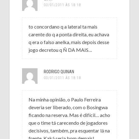
03/01/2011 ÀS 18:18
to concordano q a lateral ta mais
carente do q a ponta direita, eu achava
q era o falso anelka, mais depois desse
jogo decretou q Ñ DA MAIS…
RODRIGO QUINAN
03/01/2011 ÀS 18:18
Na minha opinião, o Paulo Ferreira
deveria ser liberado, com o Bosingwa
ficando na reserva. Mas é difícil… acho
que o time tá carecendo de jogadores
decisivos, também, pra esquentar lá na
frente. Kaká seria bom demais!