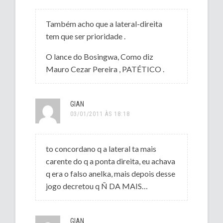
Também acho que a lateral-direita
tem que ser prioridade .
O lance do Bosingwa, Como diz
Mauro Cezar Pereira , PATÉTICO .
GIAN
03/01/2011 ÀS 18:18
to concordano q a lateral ta mais
carente do q a ponta direita, eu achava
q era o falso anelka, mais depois desse
jogo decretou q Ñ DA MAIS…
GIAN