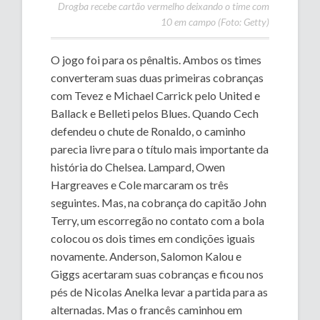
Drogba recebe cartão vermelho deixando o time com
10 em campo (Foto: Getty)
O jogo foi para os pênaltis. Ambos os times
converteram suas duas primeiras cobranças
com Tevez e Michael Carrick pelo United e
Ballack e Belleti pelos Blues. Quando Cech
defendeu o chute de Ronaldo, o caminho
parecia livre para o título mais importante da
história do Chelsea. Lampard, Owen
Hargreaves e Cole marcaram os três
seguintes. Mas, na cobrança do capitão John
Terry, um escorregão no contato com a bola
colocou os dois times em condições iguais
novamente. Anderson, Salomon Kalou e
Giggs acertaram suas cobranças e ficou nos
pés de Nicolas Anelka levar a partida para as
alternadas. Mas o francês caminhou em