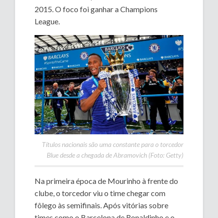
2015. O foco foi ganhar a Champions
League.
Títulos nacionais são uma constante para o torcedor
Blue desde a chegada de Abramovich (Foto: Getty)
Na primeira época de Mourinho à frente do
clube, o torcedor viu o time chegar com
fôlego às semifinais. Após vitórias sobre
times como o Barcelona de Ronaldinho e o