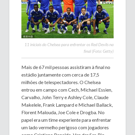
11 iniciais do Chelsea para enfrentar os Red Devils na
final (Foto: Getty)
Mais de 67 mil pessoas assistiram à final no
estádio juntamente com cerca de 17,5
milhões de telespectadores. O Chelsea
entrou em campo com Cech, Michael Essien,
Carvalho, John Terry e Ashley Cole, Claude
Makelele, Frank Lampard e Michael Ballack,
Florent Malouda, Joe Cole e Drogba. No
papel era um time experiente para enfrentar
um lado vermelho perigoso com jogadores
como Cristiano Ronaldo, Van der Sar, Rio