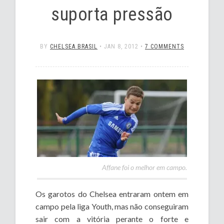
suporta pressão
BY
CHELSEA BRASIL
•
JAN 8, 2012
•
7 COMMENTS
Affane foi o melhor em campo.
Os garotos do Chelsea entraram ontem em
campo pela liga Youth, mas não conseguiram
sair com a vitória perante o forte e