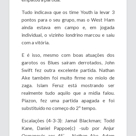
Tudo indicava que os time Youth ia levar 3
pontos para o seu grupo, mas o West Ham
ainda estava em campo e, em jogada
individual, o vizinho londrino marcou e saiu
com a vitória.
E é isso, mesmo com boas atuações dos
garotos os Blues saíram derrotados, John
Swift fez outra excelente partida. Nathan
Ake também foi muito firme no miolo de
zaga. Islam Feruz está mostrando ser
realmente tudo aquilo que a mídia falou.
Piazon, fez uma partida apagada e foi
substituído no começo do 2º tempo.
Escalações (4-3-3): Jamal Blackman; Todd
Kane, Daniel Pappoe(c) -sub por Anjur
Osmanovic aos 45’ -, Nathan Ake, Adam