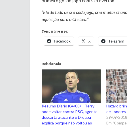
primeiro gol do jogo contra o Everton.
“Ele dá tudo de si a cada jogo, cria muitas cha
aquisição para o Chelsea.”
Compartilhe isso:
Facebook
X
Telegram
Relacionado
Resumo Diário (04/03) – Terry
Hazard brilh
pode voltar contra PSG, agente
de Londres
descarta atacante e Drogba
29/09/201
explica porque não voltou ao
Em "Compet