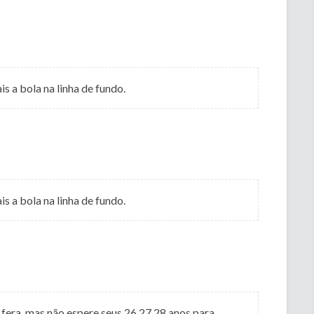
s a bola na linha de fundo.
s a bola na linha de fundo.
 é fera, mas não espere seus 26,27,28 anos para