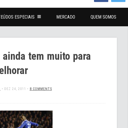
EÚDOS ESPECIAIS
MERCADO
QUEM SOMOS
e ainda tem muito para
elhorar
L
•
DEZ 24, 2011
•
8 COMMENTS