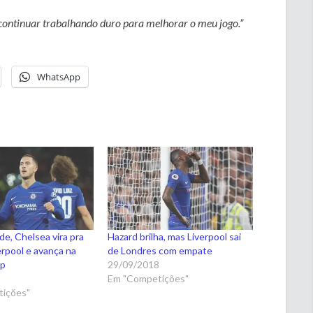
continuar trabalhando duro para melhorar o meu jogo.”
WhatsApp
de, Chelsea vira pra
Hazard brilha, mas Liverpool sai
erpool e avança na
de Londres com empate
up
29/09/2018
8
Em "Competições"
ições"