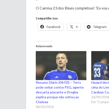
O Camisa 23 dos Blues completoul:
“Eu vou 
Compartilhe isso:
Facebook
X
Telegram
Relacionado
Resumo Diário (04/03) – Terry
Hazard deci
pode voltar contra PSG, agente
cima do Liv
descarta atacante e Drogba
Carabao C
explica porque não voltou ao
26/09/201
Chelsea
Em "Compet
04/03/2016