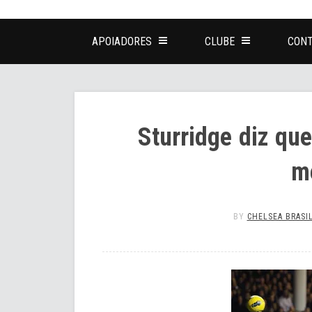
APOIADORES
CLUBE
CONT
Sturridge diz qu
m
BY
CHELSEA BRASI