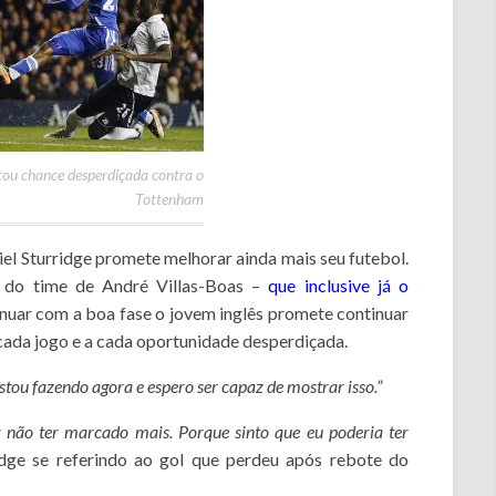
tou chance desperdiçada contra o
Tottenham
iel Sturridge promete melhorar ainda mais seu futebol.
to do time de André Villas-Boas –
que inclusive já o
inuar com a boa fase o jovem inglês promete continuar
 cada jogo e a cada oportunidade desperdiçada.
tou fazendo agora e espero ser capaz de mostrar isso.”
or não ter marcado mais. Porque sinto que eu poderia ter
idge se referindo ao gol que perdeu após rebote do