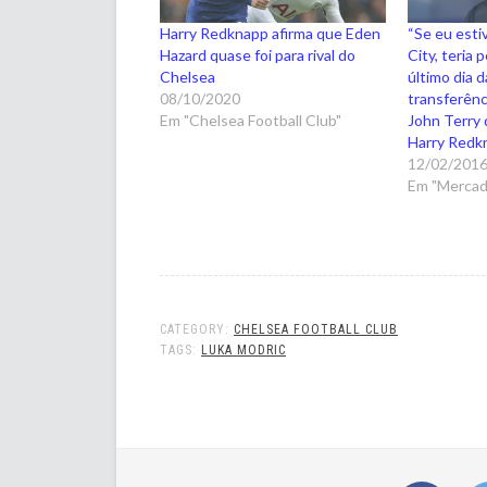
Harry Redknapp afirma que Eden
“Se eu est
Hazard quase foi para rival do
City, teria 
Chelsea
último dia d
08/10/2020
transferênci
Em "Chelsea Football Club"
John Terry 
Harry Redk
12/02/201
Em "Mercad
CATEGORY:
CHELSEA FOOTBALL CLUB
TAGS:
LUKA MODRIC