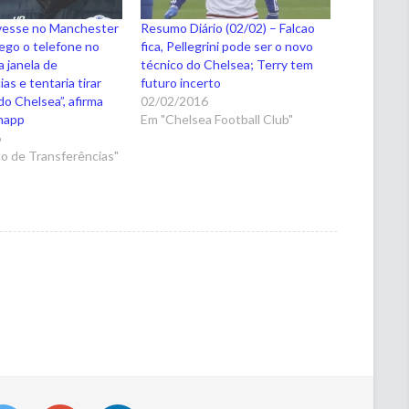
ivesse no Manchester
Resumo Diário (02/02) – Falcao
pego o telefone no
fica, Pellegrini pode ser o novo
a janela de
técnico do Chelsea; Terry tem
as e tentaria tirar
futuro incerto
do Chelsea”, afirma
02/02/2016
napp
Em "Chelsea Football Club"
6
o de Transferências"