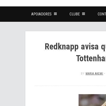
APOIADORES
CLUBE
CONT
Redknapp avisa q
Tottenh
BY
MARIA AKEMI