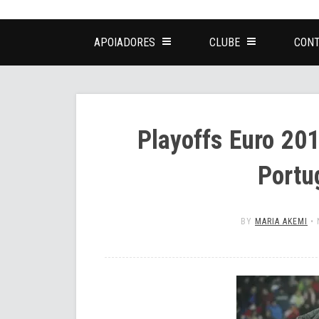
APOIADORES
CLUBE
CONT
Playoffs Euro 20
Portu
BY
MARIA AKEMI
•