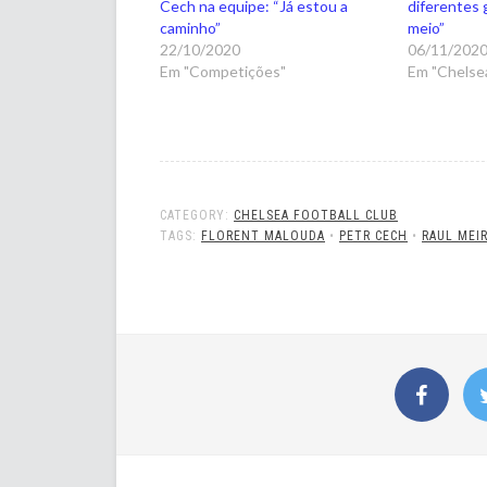
Cech na equipe: “Já estou a
diferentes 
caminho”
meio”
22/10/2020
06/11/202
Em "Competições"
Em "Chelsea
CATEGORY:
CHELSEA FOOTBALL CLUB
TAGS:
FLORENT MALOUDA
•
PETR CECH
•
RAUL MEI