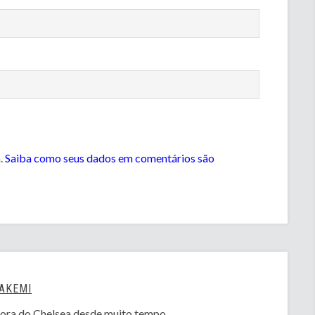
m.
Saiba como seus dados em comentários são
AKEMI
ora do Chelsea desde muito tempo.