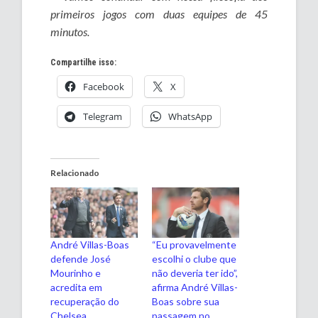
primeiros jogos com duas equipes de 45
minutos.
Compartilhe isso:
Facebook
X
Telegram
WhatsApp
Relacionado
André Villas-Boas
“Eu provavelmente
defende José
escolhi o clube que
Mourinho e
não deveria ter ido”,
acredita em
afirma André Villas-
recuperação do
Boas sobre sua
Chelsea
passagem no