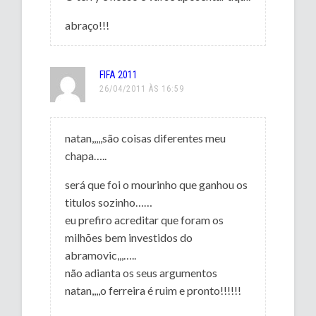
abraço!!!
FIFA 2011
26/04/2011 ÀS 16:59
natan,,,,,são coisas diferentes meu
chapa…..
será que foi o mourinho que ganhou os
titulos sozinho……
eu prefiro acreditar que foram os
milhões bem investidos do
abramovic,,,…..
não adianta os seus argumentos
natan,,,,o ferreira é ruim e pronto!!!!!!