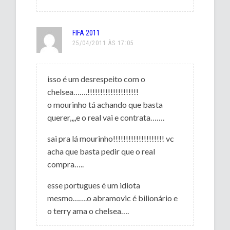
FIFA 2011
25/04/2011 ÀS 17:05
isso é um desrespeito com o
chelsea…….!!!!!!!!!!!!!!!!!!!!
o mourinho tá achando que basta
querer,,,,e o real vai e contrata…….
sai pra lá mourinho!!!!!!!!!!!!!!!!!!!! vc
acha que basta pedir que o real
compra…..
esse portugues é um idiota
mesmo…….o abramovic é bilionário e
o terry ama o chelsea….