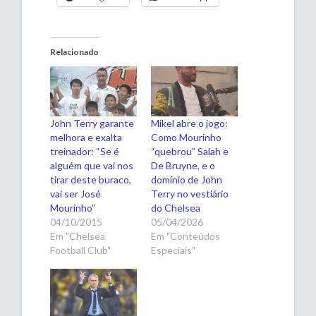
Relacionado
John Terry garante
Mikel abre o jogo:
melhora e exalta
Como Mourinho
treinador: “Se é
“quebrou” Salah e
alguém que vai nos
De Bruyne, e o
tirar deste buraco,
domínio de John
vai ser José
Terry no vestiário
Mourinho”
do Chelsea
04/10/2015
05/04/2026
Em "Chelsea
Em "Conteúdos
Football Club"
Especiais"