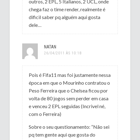
outros, 2 EPL, 5 Italianos, 2 UCL, onde
chega faz o time render, realmente é
dificil saber pq alguém aqui gosta
dele…
NATAN
26/04/2011 ÀS 10:18
Pois é Fifa11 mas foi justamente nessa
época em que o Mourinho contratou o
Peso Ferreira que o Chelsea ficou por
volta de 80 jogos sem perder em casa
e venceu 2 EPL seguidas (Incrivel né,
com o Ferreira)
Sobre o seu questionamento: “Não sei
pq tem gente aqui que gosta do