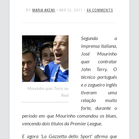
BY
MARIA AKEMI
•
ABR 25, 2011
•
44 COMMENTS
Segunda a
imprensa italiana,
José Mourinho
quer contratar
John Terry. O
técnico português
e o zagueiro inglês
Mourinho quer Terry no
tiveram uma
Real
relação muito
forte, durante o
período em que Mourinho comandou os blues,
vencendo dois títulos da Premier League.
E agora ‘La Gazzetta dello Sport’ afirma que