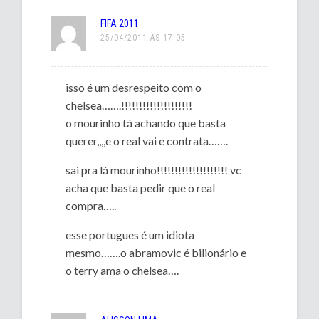
FIFA 2011
25/04/2011 ÀS 17:05
isso é um desrespeito com o
chelsea…….!!!!!!!!!!!!!!!!!!!!
o mourinho tá achando que basta
querer,,,,e o real vai e contrata…….
sai pra lá mourinho!!!!!!!!!!!!!!!!!!!! vc
acha que basta pedir que o real
compra…..
esse portugues é um idiota
mesmo…….o abramovic é bilionário e
o terry ama o chelsea….