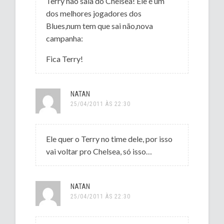
Terry não saia do Chelsea! Ele é um
dos melhores jogadores dos
Blues,num tem que sai não,nova
campanha:
Fica Terry!
NATAN
25/04/2011 ÀS 22:30
Ele quer o Terry no time dele, por isso
vai voltar pro Chelsea, só isso…
NATAN
25/04/2011 ÀS 22:30