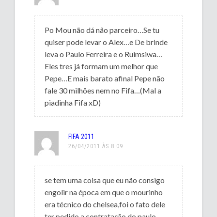
Po Mou não dá não parceiro…Se tu
quiser pode levar o Alex…e De brinde
leva o Paulo Ferreira e o Ruimsiwa…
Eles tres já formam um melhor que
Pepe…E mais barato afinal Pepe não
fale 30 milhões nem no Fifa…(Mal a
piadinha Fifa xD)
FIFA 2011
26/04/2011 ÀS 8:09
se tem uma coisa que eu não consigo
engolir na época em que o mourinho
era técnico do chelsea,foi o fato dele
ter pedido a contratação do paulo