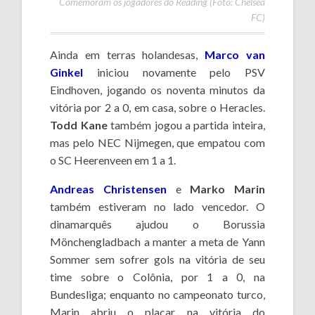
Comemoram os jogadores do Reading (Foto: Chelsea
FC)
Ainda em terras holandesas,
Marco van
Ginkel
iniciou novamente pelo PSV
Eindhoven, jogando os noventa minutos da
vitória por 2 a 0, em casa, sobre o Heracles.
Todd Kane
também jogou a partida inteira,
mas pelo NEC Nijmegen, que empatou com
o SC Heerenveen em 1 a 1.
Andreas Christensen
e
Marko Marin
também estiveram no lado vencedor. O
dinamarquês ajudou o Borussia
Mönchengladbach a manter a meta de Yann
Sommer sem sofrer gols na vitória de seu
time sobre o Colônia, por 1 a 0, na
Bundesliga; enquanto no campeonato turco,
Marin abriu o placar na vitória do