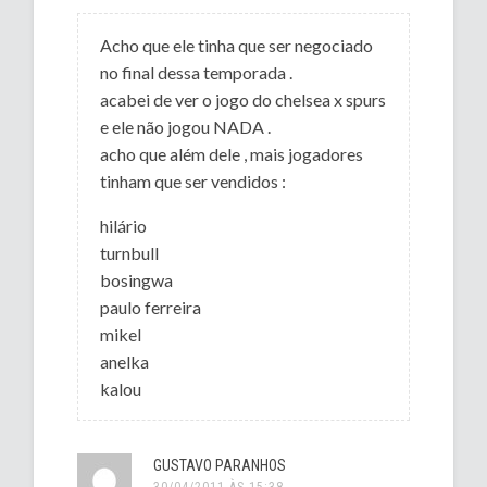
Acho que ele tinha que ser negociado
no final dessa temporada .
acabei de ver o jogo do chelsea x spurs
e ele não jogou NADA .
acho que além dele , mais jogadores
tinham que ser vendidos :
hilário
turnbull
bosingwa
paulo ferreira
mikel
anelka
kalou
GUSTAVO PARANHOS
30/04/2011 ÀS 15:38