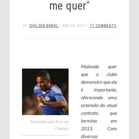
me quer"
BY
CHELSEA BRASIL
•
ABR 30, 2011
•
17 COMMENTS
Malouda quer
que o clube
demonstre que ele
é importante,
oferecendo uma
extensão do atual
contrato, que
termina em
Malouda quer ficar no
2013. Com
Chelsea
diversas