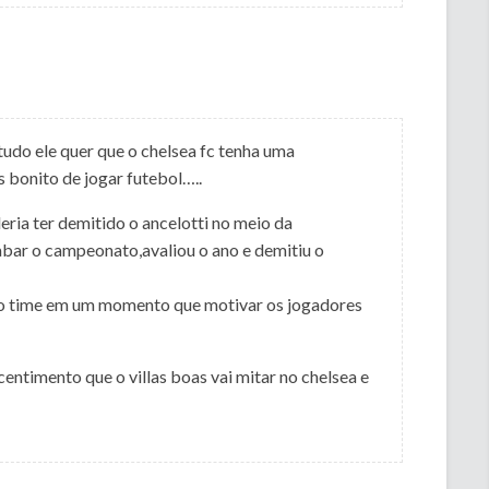
tudo ele quer que o chelsea fc tenha uma
s bonito de jogar futebol…..
ia ter demitido o ancelotti no meio da
ar o campeonato,avaliou o ano e demitiu o
ar o time em um momento que motivar os jogadores
centimento que o villas boas vai mitar no chelsea e