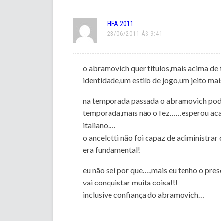
FIFA 2011
23/06/2011 ÀS 9:41
o abramovich quer titulos,mais acima de 
identidade,um estilo de jogo,um jeito mai
na temporada passada o abramovich poder
temporada,mais não o fez……esperou acab
italiano….
o ancelotti não foi capaz de adiministr
era fundamental!
eu não sei por que….,mais eu tenho o pres
vai conquistar muita coisa!!!
inclusive confiança do abramovich…