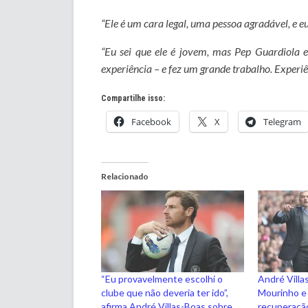
“Ele é um cara legal, uma pessoa agradável, e eu
“Eu sei que ele é jovem, mas Pep Guardiola
experiência – e fez um grande trabalho. Experi
Compartilhe isso:
Facebook
X
Telegram
Relacionado
“Eu provavelmente escolhi o
André Villa
clube que não deveria ter ido”,
Mourinho e
afirma André Villas-Boas sobre
recuperaçã