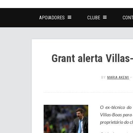
APOIADORES
CLUBE
CONT
Grant alerta Villa
BY
MARIA AKEMI
•
O ex-técnico do
Villas-Boas para 
proprietário do 