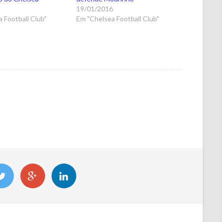
5
19/01/2016
 Football Club"
Em "Chelsea Football Club"