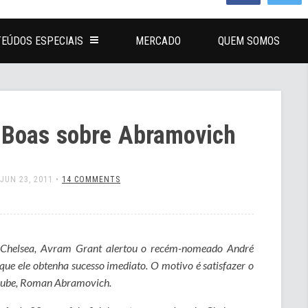
EÚDOS ESPECIAIS
MERCADO
QUEM SOMOS
s-Boas sobre Abramovich
JUN 23, 2011
•
14 COMMENTS
 Chelsea, Avram Grant alertou o recém-nomeado André
que ele obtenha sucesso imediato. O motivo é satisfazer o
clube, Roman Abramovich.