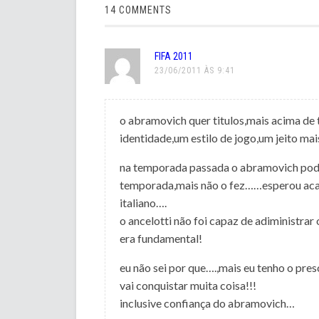
14 COMMENTS
FIFA 2011
23/06/2011 ÀS 9:41
o abramovich quer titulos,mais acima de 
identidade,um estilo de jogo,um jeito mai
na temporada passada o abramovich poder
temporada,mais não o fez……esperou acab
italiano….
o ancelotti não foi capaz de adiministr
era fundamental!
eu não sei por que….,mais eu tenho o pres
vai conquistar muita coisa!!!
inclusive confiança do abramovich…