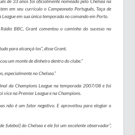
uês de 33 anos foi oficialmente nomeado pelo Chelsea na
á tem em seu currículo o Campeonato Português, Taça de
a League em sua única temporada no comando em Porto.
 Rádio BBC, Grant comentou o caminho do sucesso no
udo para alcançá-los”, disse Grant.
ocou um monte de dinheiro dentro do clube.”
dos, especialmente no Chelsea.”
à final da Champions League na temporada 2007/08 e foi
oi vice na Premier League e na Champions.
oas não é um fator negativo. E aproveitou para elogiar o
de futebol] do Chelsea e ele foi um excelente observador”,