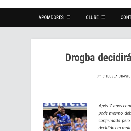
APOIADORES
CLUBE
CONT
Drogba decidir
BY
CHELSEA BRASIL
Após 7 anos como
pode mesmo deix
confirmada pelo 
decidido em maio