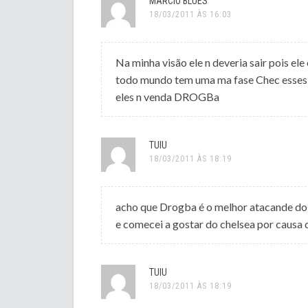
MARCIO BLUES
18/03/2011 ÀS 16:03
Na minha visão ele n deveria sair pois el
todo mundo tem uma ma fase Chec esses 
eles n venda DROGBa
TUIU
18/03/2011 ÀS 18:19
acho que Drogba é o melhor atacande do 
e comecei a gostar do chelsea por causa de
TUIU
18/03/2011 ÀS 18:19