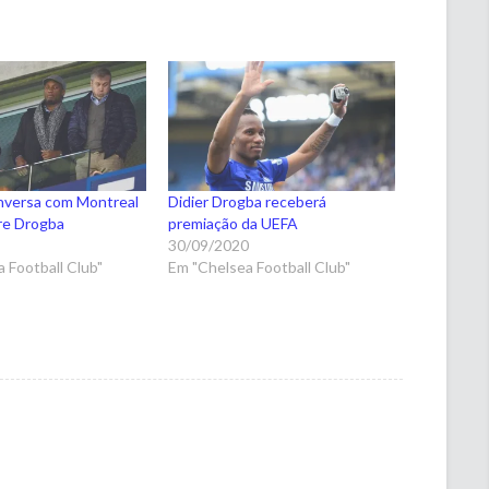
nversa com Montreal
Didier Drogba receberá
re Drogba
premiação da UEFA
5
30/09/2020
 Football Club"
Em "Chelsea Football Club"