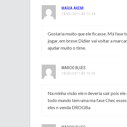
MARIA AKEMI
18/03/2011 ÀS 15:44
Gostaria muito que ele ficasse. Má fase 
jogar, em breve Didier vai voltar a marcar
ajudar muito o time.
MARCIO BLUES
18/03/2011 ÀS 16:03
Na minha visão ele n deveria sair pois el
todo mundo tem uma ma fase Chec esses 
eles n venda DROGBa