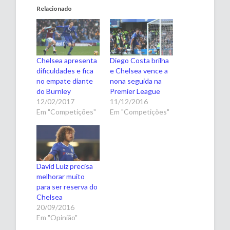
Relacionado
Chelsea apresenta
Diego Costa brilha
dificuldades e fica
e Chelsea vence a
no empate diante
nona seguida na
do Burnley
Premier League
12/02/2017
11/12/2016
Em "Competições"
Em "Competições"
David Luiz precisa
melhorar muito
para ser reserva do
Chelsea
20/09/2016
Em "Opinião"