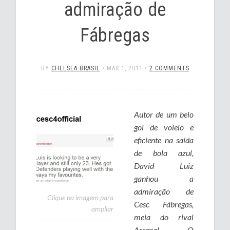
admiração de
Fábregas
BY
CHELSEA BRASIL
•
MAR 1, 2011
•
2 COMMENTS
Autor de um belo
gol de voleio e
eficiente na saída
de bola azul,
David Luiz
ganhou a
admiração de
Clique na imagem para
Cesc Fábregas,
ampliar
meia do rival
Arsenal. O