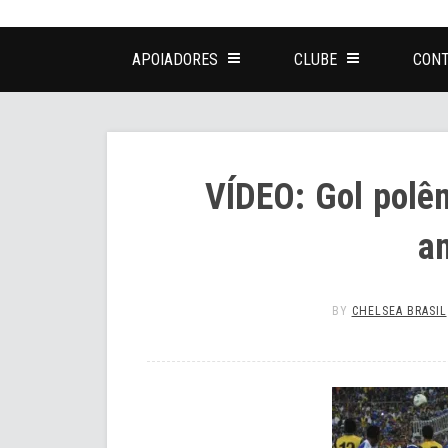
APOIADORES
CLUBE
CONT
VÍDEO: Gol polê
a
BY
CHELSEA BRASIL