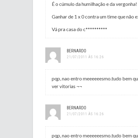
É o cúmulo da humilhação e da vergonha!
Ganhar de 1 x 0 contra um time que não 
Vá pra casa do c**********
BERNARDO
21/07/2011 ÀS 16:26
pqp, nao entro meeeeeesmo.tudo bem que 
ver vitorias ¬¬
BERNARDO
21/07/2011 ÀS 16:26
pqp, nao entro meeeeeesmo.tudo bem que 