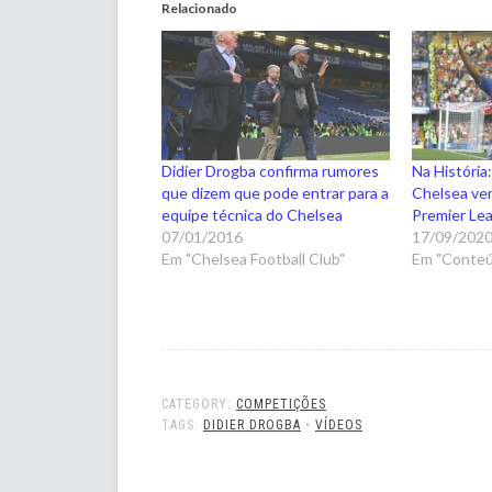
Relacionado
Didier Drogba confirma rumores
Na História
que dizem que pode entrar para a
Chelsea ven
equipe técnica do Chelsea
Premier Le
07/01/2016
17/09/202
Em "Chelsea Football Club"
Em "Conteú
CATEGORY:
COMPETIÇÕES
TAGS:
DIDIER DROGBA
•
VÍDEOS