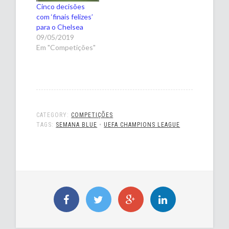
oficiais, Blues e
Cinco decisões
Blancos terão e
com ‘finais felizes’
reencontros
para o Chelsea
interessantes no
09/05/2019
jogo de terça. Os
Em "Competições"
dois times se
enfrentarão no
estádio Alfredo Di
Stéfano, em…
CATEGORY:
COMPETIÇÕES
TAGS:
SEMANA BLUE
•
UEFA CHAMPIONS LEAGUE