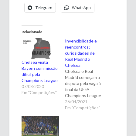
Telegram
WhatsApp
Relacionado
Invencibilidade e
reencontros;
curiosidades de
Real Madrid x
Chelsea visita
Chelsea
Bayern com missão
Chelsea e Real
difícil pela
Madrid começam a
Champions League
disputa pela vaga à
07/08/2020
final da UEFA
Em "Competições"
Champions League
na próxima terça-
26/04/2021
feira. Apesar de
Em "Competições"
terem se
encontrado poucas
vezes em
competições