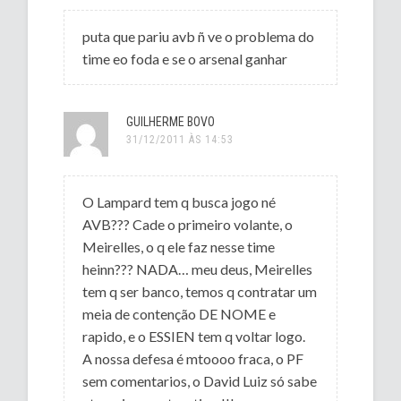
puta que pariu avb ñ ve o problema do
time eo foda e se o arsenal ganhar
GUILHERME BOVO
31/12/2011 ÀS 14:53
O Lampard tem q busca jogo né
AVB??? Cade o primeiro volante, o
Meirelles, o q ele faz nesse time
heinn??? NADA… meu deus, Meirelles
tem q ser banco, temos q contratar um
meia de contenção DE NOME e
rapido, e o ESSIEN tem q voltar logo.
A nossa defesa é mtoooo fraca, o PF
sem comentarios, o David Luiz só sabe