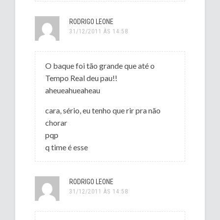
RODRIGO LEONE
31/12/2011 ÀS 14:58
O baque foi tão grande que até o
Tempo Real deu pau!!
aheueahueaheau
cara, sério, eu tenho que rir pra não
chorar
pqp
q time é esse
RODRIGO LEONE
31/12/2011 ÀS 14:58