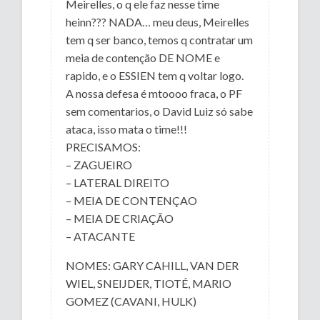
Meirelles, o q ele faz nesse time
heinn??? NADA… meu deus, Meirelles
tem q ser banco, temos q contratar um
meia de contenção DE NOME e
rapido, e o ESSIEN tem q voltar logo.
A nossa defesa é mtoooo fraca, o PF
sem comentarios, o David Luiz só sabe
ataca, isso mata o time!!!
PRECISAMOS:
– ZAGUEIRO
– LATERAL DIREITO
– MEIA DE CONTENÇAO
– MEIA DE CRIAÇÃO
– ATACANTE
NOMES: GARY CAHILL, VAN DER
WIEL, SNEIJDER, TIOTÉ, MARIO
GOMEZ (CAVANI, HULK)