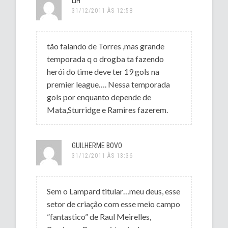
LIH
31/12/2011 ÀS 12:58
tão falando de Torres ,mas grande
temporada q o drogba ta fazendo
herói do time deve ter 19 gols na
premier league…. Nessa temporada
gols por enquanto depende de
Mata,Sturridge e Ramires fazerem.
GUILHERME BOVO
31/12/2011 ÀS 13:36
Sem o Lampard titular…meu deus, esse
setor de criação com esse meio campo
”fantastico” de Raul Meirelles,