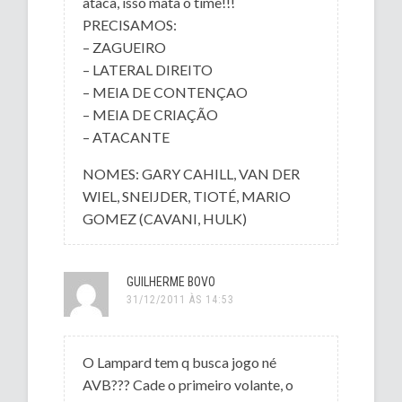
ataca, isso mata o time!!!
PRECISAMOS:
– ZAGUEIRO
– LATERAL DIREITO
– MEIA DE CONTENÇAO
– MEIA DE CRIAÇÃO
– ATACANTE
NOMES: GARY CAHILL, VAN DER
WIEL, SNEIJDER, TIOTÉ, MARIO
GOMEZ (CAVANI, HULK)
GUILHERME BOVO
31/12/2011 ÀS 14:53
O Lampard tem q busca jogo né
AVB??? Cade o primeiro volante, o