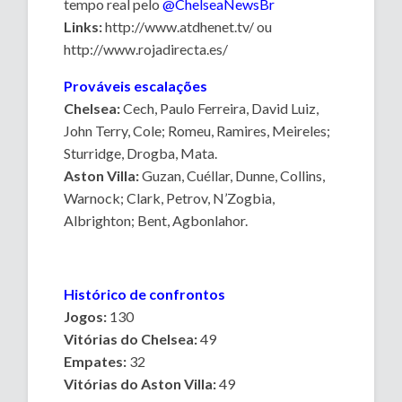
tempo real pelo
@ChelseaNewsBr
Links:
http://www.atdhenet.tv/ ou
http://www.rojadirecta.es/
Prováveis escalações
Chelsea:
Cech, Paulo Ferreira, David Luiz,
John Terry, Cole; Romeu, Ramires, Meireles;
Sturridge, Drogba, Mata.
Aston Villa:
Guzan, Cuéllar, Dunne, Collins,
Warnock; Clark, Petrov, N’Zogbia,
Albrighton; Bent, Agbonlahor.
Histórico de confrontos
Jogos:
130
Vitórias do Chelsea:
49
Empates:
32
Vitórias do Aston Villa:
49