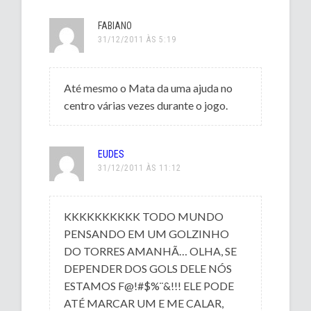
FABIANO
31/12/2011 ÀS 5:19
Até mesmo o Mata da uma ajuda no
centro várias vezes durante o jogo.
EUDES
31/12/2011 ÀS 11:12
KKKKKKKKKK TODO MUNDO
PENSANDO EM UM GOLZINHO
DO TORRES AMANHÃ… OLHA, SE
DEPENDER DOS GOLS DELE NÓS
ESTAMOS F@!#$%¨&!!! ELE PODE
ATÉ MARCAR UM E ME CALAR,