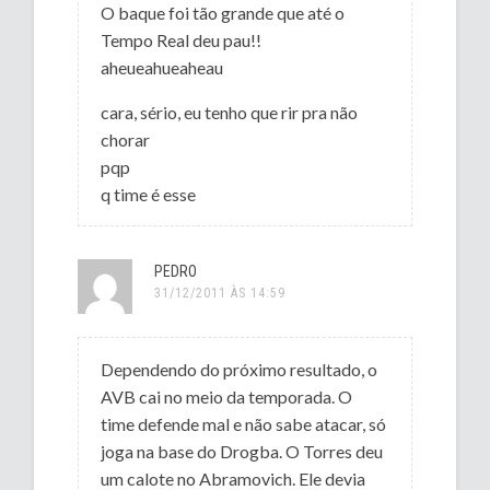
O baque foi tão grande que até o
Tempo Real deu pau!!
aheueahueaheau
cara, sério, eu tenho que rir pra não
chorar
pqp
q time é esse
PEDRO
31/12/2011 ÀS 14:59
Dependendo do próximo resultado, o
AVB cai no meio da temporada. O
time defende mal e não sabe atacar, só
joga na base do Drogba. O Torres deu
um calote no Abramovich. Ele devia