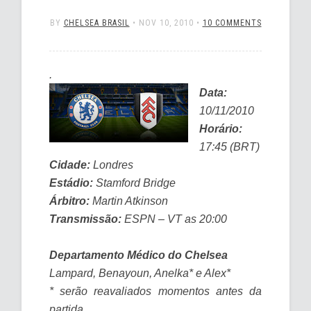
BY
CHELSEA BRASIL
•
NOV 10, 2010
•
10 COMMENTS
.
Data:
10/11/2010
Horário:
17:45 (BRT)
Cidade:
Londres
Estádio:
Stamford Bridge
Árbitro:
Martin Atkinson
Transmissão:
ESPN – VT as 20:00
Departamento Médico do Chelsea
Lampard, Benayoun, Anelka* e Alex*
* serão reavaliados momentos antes da
partida.