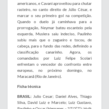
americanos, e Cavani aproveitou para chutar
rasteiro, no canto direito de Júlio César, e
marcar o seu primeiro gol na competição.
Quando o duelo já caminhava para a
prorrogação, Neymar bateu escanteio pela
esquerda, Muslera saiu indeciso, Paulinho
subiu mais que o zagueiro e tocou, de
cabeça, para o fundo das redes, definindo a
classificação canarinho. Agora, os
comandados por Luiz Felipe Scolari
enfrentam o vencedor do confronto entre
europeus, no próximo domingo, no
Maracanã (Rio de Janeiro).
Ficha técnica
BRASIL:
Julio Cesar; Daniel Alves, Thiago
Silva, David Luiz e Marcelo; Luiz Gustavo,
Paulinho e Oscar (Hernanes – 27’/2ºT); Hulk