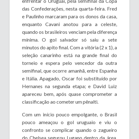
enfrentar o Uruguai, pela semifinal da Copa
das Confederações, nesta quarta-feira. Fred
e Paulinho marcaram para os donos da casa,
enquanto Cavani anotou para a celeste,
quando os brasileiros venciam pela diferença
mínima. O gol salvador só saiu a sete
minutos do apito final. Com a vitória (2 x 1), a
seleção canarinho está na grande final do
torneio e espera pelo vencedor da outra
semifinal, que ocorre amanhã, entre Espanha
e Itália. Apagado, Oscar foi substituído por
Hernanes na segunda etapa; e David Luiz
apareceu bem, após quase comprometer a
classificação ao cometer um pênalti.
Com um início pouco empolgante, o Brasil
pouco ameaçou o gol uruguaio e viu o
confronto se complicar quando o zagueiro
do Chelsea segurou Lugano dentro da área,