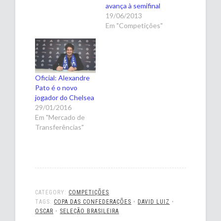
avança à semifinal
19/06/2013
Em "Competições"
Oficial: Alexandre
Pato é o novo
jogador do Chelsea
29/01/2016
Em "Mercado de
Transferências"
CATEGORY:
COMPETIÇÕES
TAGS:
COPA DAS CONFEDERAÇÕES
•
DAVID LUIZ
•
OSCAR
•
SELEÇÃO BRASILEIRA