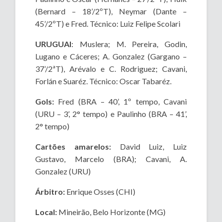
(Bernard – 18’/2ºT), Neymar (Dante –
45’/2ºT) e Fred. Técnico: Luiz Felipe Scolari
URUGUAI
: Muslera; M. Pereira, Godin,
Lugano e Cáceres; A. Gonzalez (Gargano –
37’/2ªT), Arévalo e C. Rodriguez; Cavani,
Forlán e Suaréz. Técnico: Oscar Tabaréz.
Gols:
Fred (BRA – 40’, 1º tempo, Cavani
(URU – 3’, 2° tempo) e Paulinho (BRA – 41’,
2° tempo)
Cartões amarelos:
David Luiz, Luiz
Gustavo, Marcelo (BRA); Cavani, A.
Gonzalez (URU)
Árbitro:
Enrique Osses (CHI)
Local:
Mineirão, Belo Horizonte (MG)