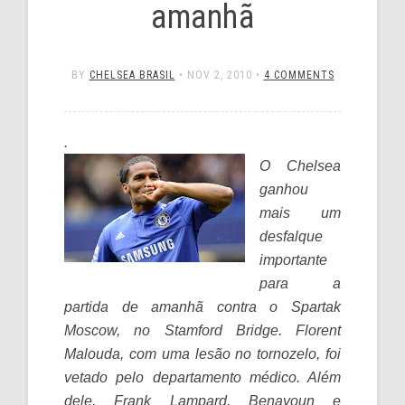
amanhã
BY
CHELSEA BRASIL
•
NOV 2, 2010
•
4 COMMENTS
.
O Chelsea
ganhou
mais um
desfalque
importante
para a
partida de amanhã contra o Spartak
Moscow, no Stamford Bridge. Florent
Malouda, com uma lesão no tornozelo, foi
vetado pelo departamento médico. Além
dele, Frank Lampard, Benayoun e