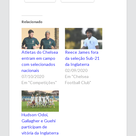
Relacionado
Atletas do Chelsea
Reece James fora
entram em campo
da seleção Sub-21
com selecionados
da Inglaterra
nacionais
02/09/2020
07/10/2020
Em "Chelsea
Em "Competições"
Football Club"
Hudson-Odoi,
Gallagher e Guehi
participam de
vitória da Inglaterra