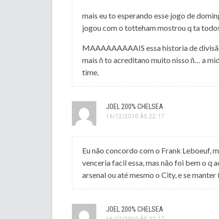
mais eu to esperando esse jogo de doming
jogou com o totteham mostrou q ta todos
MAAAAAAAAAIS essa historia de divisão 
mais ñ to acreditano muito nisso ñ… a mi
time.
JOEL 200% CHELSEA
16/12/2010 ÀS 22:17
Eu não concordo com o Frank Leboeuf, ma
venceria facil essa, mas não foi bem o q 
arsenal ou até mesmo o City, e se manter
JOEL 200% CHELSEA
16/12/2010 ÀS 22:17