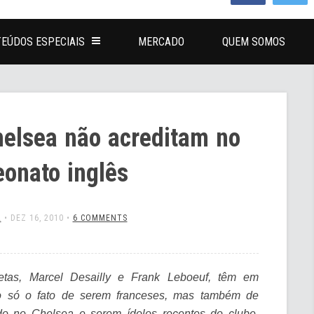
EÚDOS ESPECIAIS
MERCADO
QUEM SOMOS
helsea não acreditam no
onato inglês
L
•
DEZ 16, 2010
•
6 COMMENTS
letas, Marcel Desailly e Frank Leboeuf, têm em
 só o fato de serem franceses, mas também de
do no Chelsea e serem ídolos recentes do clube.