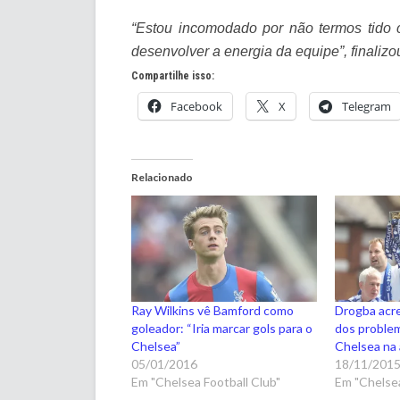
“Estou incomodado por não termos tido 
desenvolver a energia da equipe”, finalizou
Compartilhe isso:
Facebook
X
Telegram
Relacionado
Ray Wilkins vê Bamford como
Drogba acre
goleador: “Iria marcar gols para o
dos problem
Chelsea”
Chelsea na
05/01/2016
18/11/201
Em "Chelsea Football Club"
Em "Chelsea