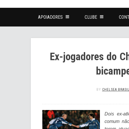
APOIADORES
CLUBE
CONT
Ex-jogadores do C
bicampe
BY
CHELSEA BRASI
Dois ex-at
comum não
terem atua