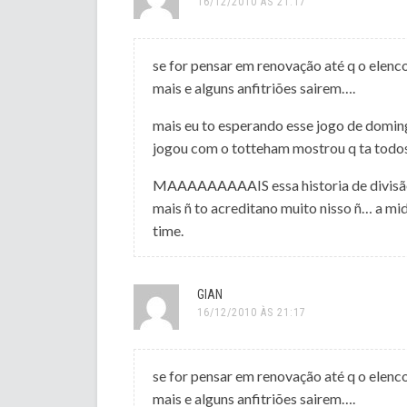
16/12/2010 ÀS 21:17
se for pensar em renovação até q o elen
mais e alguns anfitriões sairem….
mais eu to esperando esse jogo de doming
jogou com o totteham mostrou q ta todos
MAAAAAAAAAIS essa historia de divisão 
mais ñ to acreditano muito nisso ñ… a mi
time.
GIAN
16/12/2010 ÀS 21:17
se for pensar em renovação até q o elen
mais e alguns anfitriões sairem….