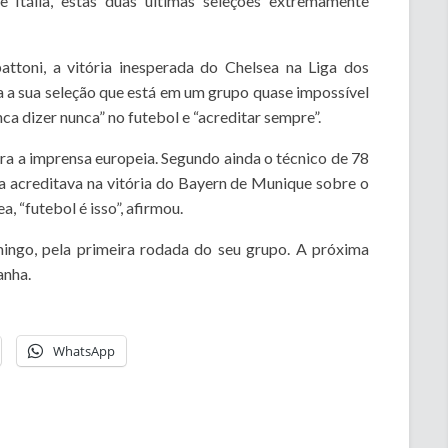
 Itália, estas duas últimas seleções extremamente
attoni, a vitória inesperada do Chelsea na Liga dos
a sua seleção que está em um grupo quase impossível
unca dizer nunca” no futebol e “acreditar sempre”.
ra a imprensa europeia. Segundo ainda o técnico de 78
a acreditava na vitória do Bayern de Munique sobre o
 “futebol é isso”, afirmou.
mingo, pela primeira rodada do seu grupo. A próxima
anha.
WhatsApp