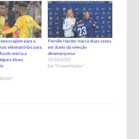
repescagem para a
Pernille Harder marca duas vezes
nas eliminatórias para
em duelo da seleção
Mundo marca a
dinamarquesa
alguns blues
22/10/2020
is
Em "Competições"
5
ições"