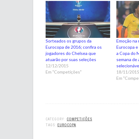
Sorteados os grupos da
Emoção na 
Eurocopa de 2016; confira os
Eurocopa e 
jogadores do Chelsea que
a Copa do 
atuarão por suas seleções
semana de 
12/12/2015
selecionáve
Em "Competições"
18/11/201
Em "Compet
CATEGORY:
COMPETIÇÕES
TAGS:
EUROCOPA