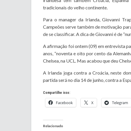
irlandesa tem também Croácia, Espanha e
tradicionais do velho continente.
Para o manager da Irlanda, Giovanni Trap
Campeões serve também de motivação para 
de se classificar. A dica de Giovanni é de “n
A afirmação foi ontem (09) em entrevista pa
anos, “noventa e oito por cento da Alemanh
Chelsea, na UCL. Mas acabou que deu Chelsea,
A Irlanda joga contra a Croácia, neste do
partida será no dia 14 de junho, contra a Esp
Compartilhe isso:
Facebook
X
Telegram
Relacionado